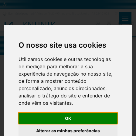
Escritório Ipanema
| R. Visc. de Pirajá, 495 - Ipanema, Rio de Janeiro - RJ, 22410-002
(51) 99919.7613
Áreas de Atuação
Recuperação
O nosso site usa cookies
Judicial e Falências
Utilizamos cookies e outras tecnologias
de medição para melhorar a sua
O fim das atividades de uma empresa pode provocar impactos
experiência de navegação no nosso site,
na vida das pessoas físicas, sejam elas funcionárias, clientes
de forma a mostrar conteúdo
ou contratantes da empresa, sendo a recuperação judicial e/ou
personalizado, anúncios direcionados,
falência uma situação que deve ser analisada por profissionais
analisar o tráfego do site e entender de
com comprovada experiência na área para averiguar se os
direitos estão sendo preservados.
onde vêm os visitantes.
Nesse sentido, temos expertise no assessoramento as
OK
seguintes questões envolvendo recuperações judicias e
falências
Alterar as minhas preferências