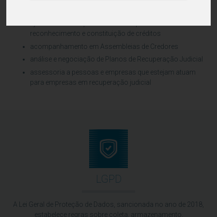
análise e habilitação de créditos administrativa e
judicialmente
ajuizamento de ações contra a empresa visando o
reconhecimento e constituição de créditos
acompanhamento em Assembleias de Credores
análise e negociação de Planos de Recuperação Judicial
assessoria a pessoas e empresas que estejam atuam
para empresas em recuperação judicial
LGPD
A Lei Geral de Proteção de Dados, sancionada no ano de 2018,
estabelece regras sobre coleta, armazenamento,